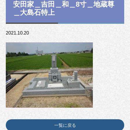
安田家＿吉田＿和＿8寸＿地蔵尊
＿大島石特上
2021.10.20
一覧に戻る