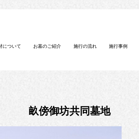
材について
お墓のご紹介
施行の流れ
施行事例
畝傍御坊共同墓地