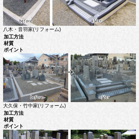
八木・音羽家(リフォーム)
加工方法
材質
ポイント
大久保・竹中家(リフォーム)
加工方法
材質
ポイント